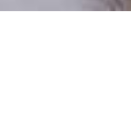
Pouze reální lidé
100 % profilů prověřujeme
Pouze lidé, kteří chtějí vztah