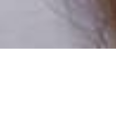
Pouze reální lidé
100 % profilů prověřujeme