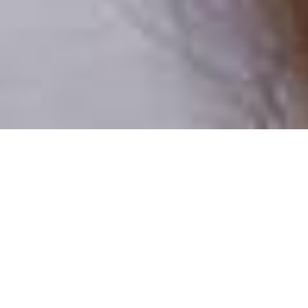
Pouze reální lidé
100 % profilů prověřujeme