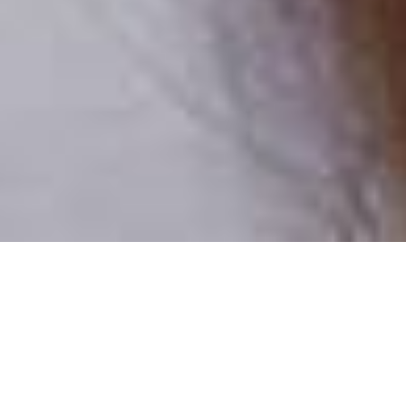
Pouze reální lidé