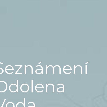
Seznámení
Odolena
Voda