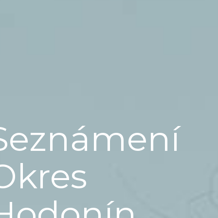
Seznámení
Okres
Hodonín