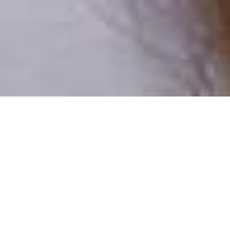
Pouze reální lidé
100 % profilů prověřujeme