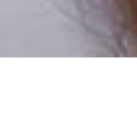
Pouze reální lidé
100 % profilů prověřujeme