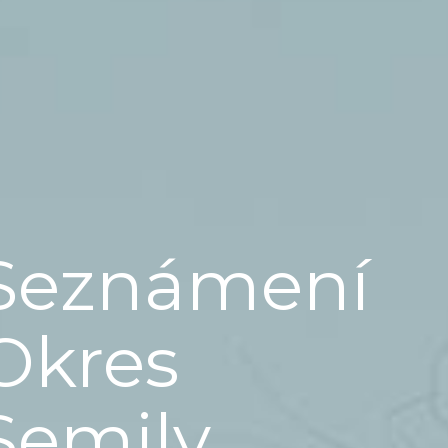
Seznámení
Okres
Semily