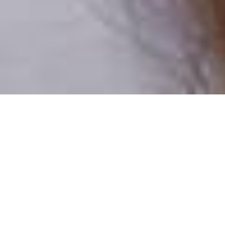
Pouze reální lidé
100 % profilů prověřujeme