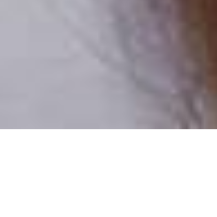
Pouze reální lidé