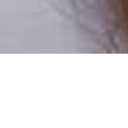
Pouze reální lidé
100 % profilů prověřujeme