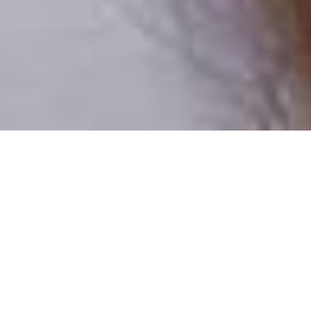
Pouze reální lidé
100 % profilů prověřujeme