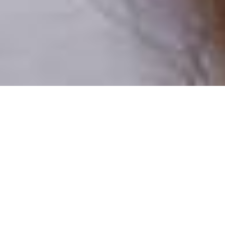
Pouze reální lidé
100 % profilů prověřujeme