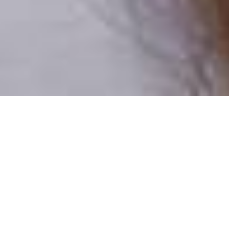
Pouze reální lidé
100 % profilů prověřujeme