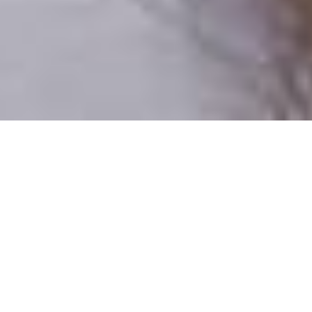
Pouze reální lidé
100 % profilů prověřujeme