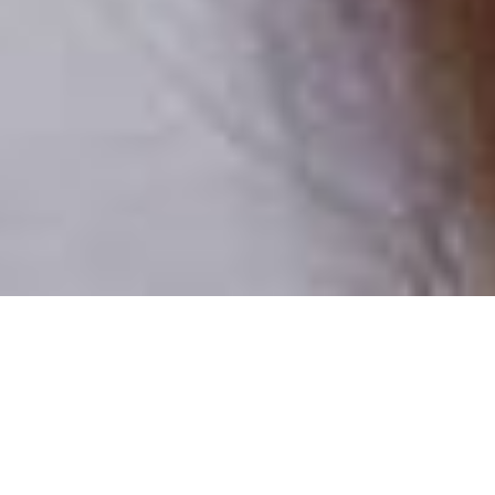
Pouze reální lidé