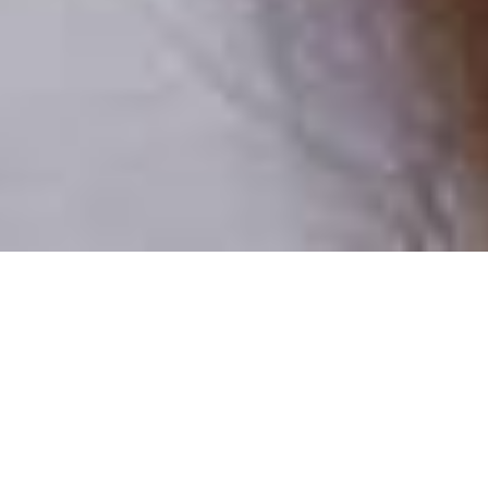
Pouze reální lidé