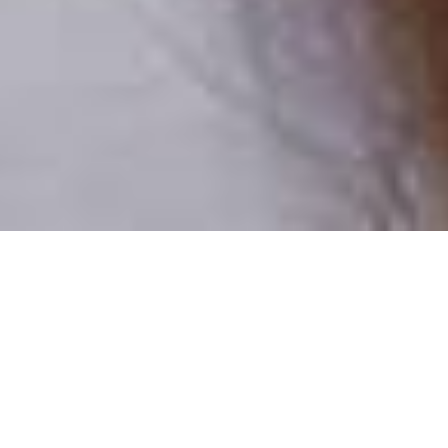
Pouze reální lidé