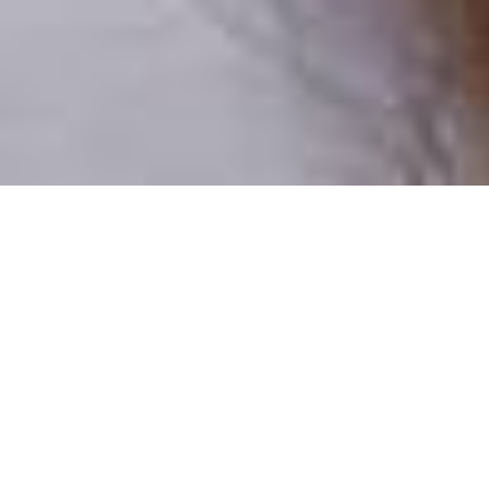
Pouze reální lidé
100 % profilů prověřujeme