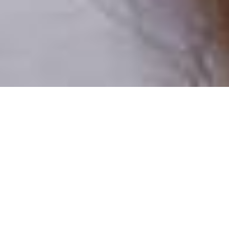
Pouze reální lidé
100 % profilů prověřujeme