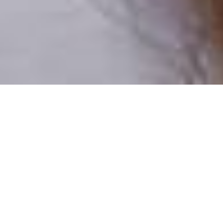
Pouze reální lidé
100 % profilů prověřujeme