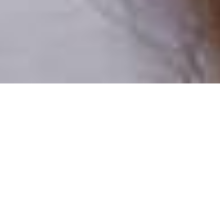
Pouze reální lidé
100 % profilů prověřujeme