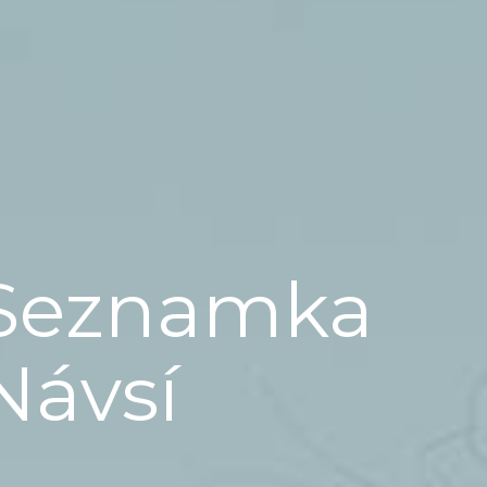
Seznamka
Návsí