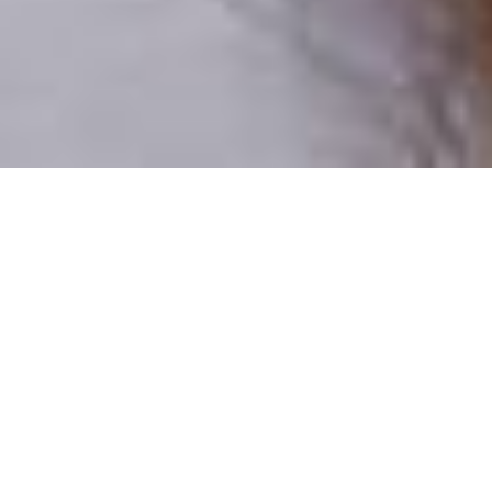
Pouze reální lidé
100 % profilů prověřujeme