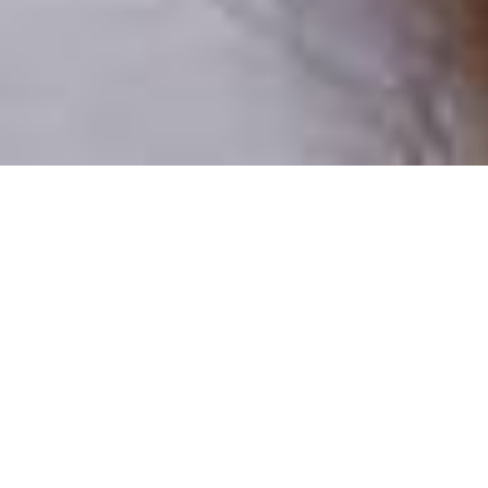
Pouze reální lidé
100 % profilů prověřujeme