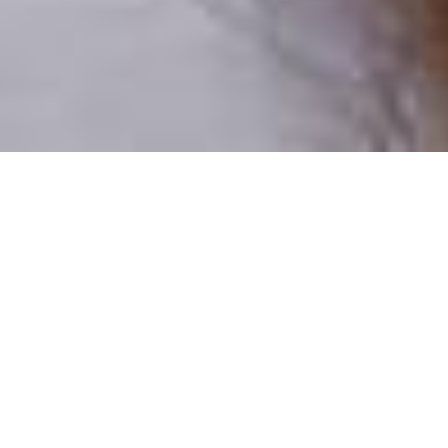
Pouze reální lidé
100 % profilů prověřujeme