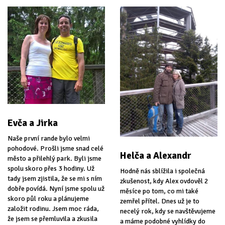
Evča a Jirka
Naše první rande bylo velmi
pohodové. Prošli jsme snad celé
Helča a Alexandr
město a přilehlý park. Byli jsme
spolu skoro přes 3 hodiny. Už
Hodně nás sblížila i společná
tady jsem zjistila, že se mi s ním
zkušenost, kdy Alex ovdověl 2
dobře povídá. Nyní jsme spolu už
měsíce po tom, co mi také
skoro půl roku a plánujeme
zemřel přítel. Dnes už je to
založit rodinu. Jsem moc ráda,
necelý rok, kdy se navštěvujeme
že jsem se přemluvila a zkusila
a máme podobné vyhlídky do