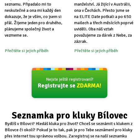
seznamu. Připadalo mi to
manželství. Já žijící v Austrálii,
neskutečné a ona mi každý den
ona v Čechách. Přesto jsme se
dokazuje, že je vším, co jsem si
na ELITE Date potkali a po 650
přál. Žijeme jeden pro druhého,
mailech a třech měsících poprvé
plánujeme společný život a
uviděli. Oba náš vztah
vezmeme se.
považujeme za dárek z Nebe, za
zázrak.
Přečtěte si jejich příběh
Přečtěte si jejich příběh
Nejste ještě registrovaní?
Registrujte se
ZDARMA!
Seznamka pro kluky Bílovec
Bydlíš v Bílovci? Hledáš kluka pro život? Chceš se seznámit s klukem z
Bílovce či okolí? Pokud je to tak, pak je pro Tebe seznámení pro kluky
přes internet tou správnou volbou. Zaregistruj se na naší seznamku