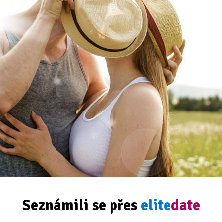
Seznámili se přes
elite
date