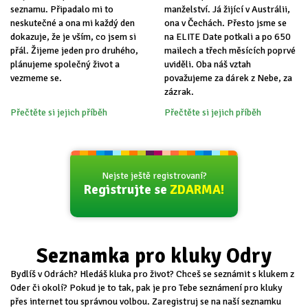
seznamu. Připadalo mi to
manželství. Já žijící v Austrálii,
neskutečné a ona mi každý den
ona v Čechách. Přesto jsme se
dokazuje, že je vším, co jsem si
na ELITE Date potkali a po 650
přál. Žijeme jeden pro druhého,
mailech a třech měsících poprvé
plánujeme společný život a
uviděli. Oba náš vztah
vezmeme se.
považujeme za dárek z Nebe, za
zázrak.
Přečtěte si jejich příběh
Přečtěte si jejich příběh
Nejste ještě registrovaní?
Registrujte se
ZDARMA!
Seznamka pro kluky Odry
Bydlíš v Odrách? Hledáš kluka pro život? Chceš se seznámit s klukem z
Oder či okolí? Pokud je to tak, pak je pro Tebe seznámení pro kluky
přes internet tou správnou volbou. Zaregistruj se na naší seznamku