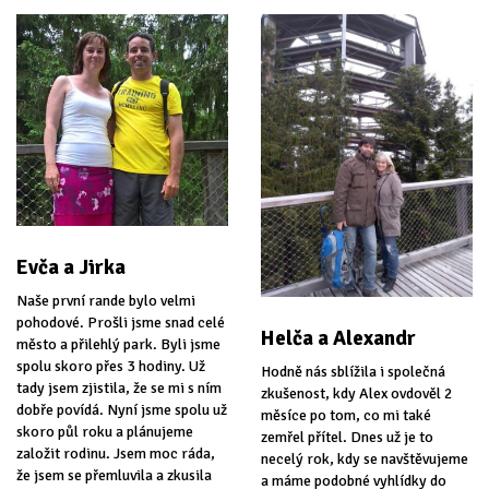
Evča a Jirka
Naše první rande bylo velmi
pohodové. Prošli jsme snad celé
Helča a Alexandr
město a přilehlý park. Byli jsme
spolu skoro přes 3 hodiny. Už
Hodně nás sblížila i společná
tady jsem zjistila, že se mi s ním
zkušenost, kdy Alex ovdověl 2
dobře povídá. Nyní jsme spolu už
měsíce po tom, co mi také
skoro půl roku a plánujeme
zemřel přítel. Dnes už je to
založit rodinu. Jsem moc ráda,
necelý rok, kdy se navštěvujeme
že jsem se přemluvila a zkusila
a máme podobné vyhlídky do