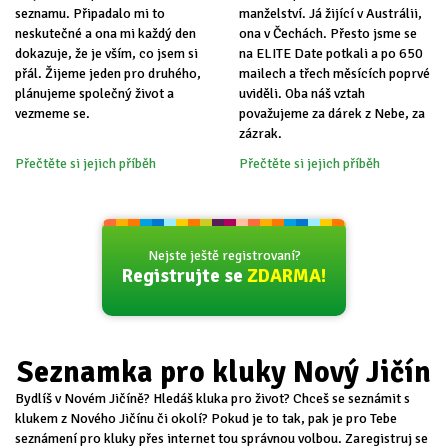
seznamu. Připadalo mi to
manželství. Já žijící v Austrálii,
neskutečné a ona mi každý den
ona v Čechách. Přesto jsme se
dokazuje, že je vším, co jsem si
na ELITE Date potkali a po 650
přál. Žijeme jeden pro druhého,
mailech a třech měsících poprvé
plánujeme společný život a
uviděli. Oba náš vztah
vezmeme se.
považujeme za dárek z Nebe, za
zázrak.
Přečtěte si jejich příběh
Přečtěte si jejich příběh
Nejste ještě registrovaní?
Registrujte se
ZDARMA!
Seznamka pro kluky Nový Jičín
Bydlíš v Novém Jičíně? Hledáš kluka pro život? Chceš se seznámit s
klukem z Nového Jičínu či okolí? Pokud je to tak, pak je pro Tebe
seznámení pro kluky přes internet tou správnou volbou. Zaregistruj se