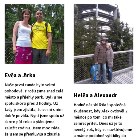
Evča a Jirka
Naše první rande bylo velmi
pohodové. Prošli jsme snad celé
Helča a Alexandr
město a přilehlý park. Byli jsme
spolu skoro přes 3 hodiny. Už
Hodně nás sblížila i společná
tady jsem zjistila, že se mi s ním
zkušenost, kdy Alex ovdověl 2
dobře povídá. Nyní jsme spolu už
měsíce po tom, co mi také
skoro půl roku a plánujeme
zemřel přítel. Dnes už je to
založit rodinu. Jsem moc ráda,
necelý rok, kdy se navštěvujeme
že jsem se přemluvila a zkusila
a máme podobné vyhlídky do