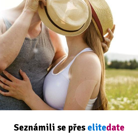
Seznámili se přes
elite
date