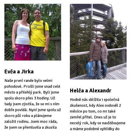
Evča a Jirka
Naše první rande bylo velmi
pohodové. Prošli jsme snad celé
Helča a Alexandr
město a přilehlý park. Byli jsme
spolu skoro přes 3 hodiny. Už
Hodně nás sblížila i společná
tady jsem zjistila, že se mi s ním
zkušenost, kdy Alex ovdověl 2
dobře povídá. Nyní jsme spolu už
měsíce po tom, co mi také
skoro půl roku a plánujeme
zemřel přítel. Dnes už je to
založit rodinu. Jsem moc ráda,
necelý rok, kdy se navštěvujeme
že jsem se přemluvila a zkusila
a máme podobné vyhlídky do