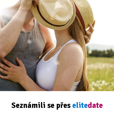
Seznámili se přes
elite
date