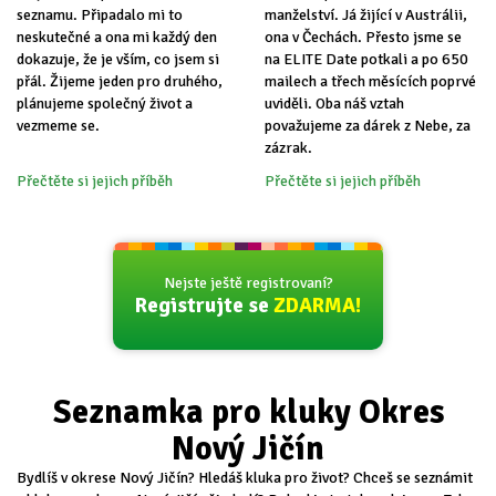
seznamu. Připadalo mi to
manželství. Já žijící v Austrálii,
neskutečné a ona mi každý den
ona v Čechách. Přesto jsme se
dokazuje, že je vším, co jsem si
na ELITE Date potkali a po 650
přál. Žijeme jeden pro druhého,
mailech a třech měsících poprvé
plánujeme společný život a
uviděli. Oba náš vztah
vezmeme se.
považujeme za dárek z Nebe, za
zázrak.
Přečtěte si jejich příběh
Přečtěte si jejich příběh
Nejste ještě registrovaní?
Registrujte se
ZDARMA!
Seznamka pro kluky Okres
Nový Jičín
Bydlíš v okrese Nový Jičín? Hledáš kluka pro život? Chceš se seznámit