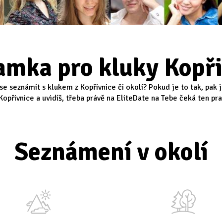
amka pro kluky Kopři
 se seznámit s klukem z Kopřivnice či okolí? Pokud je to tak, pak
opřivnice a uvidíš, třeba právě na EliteDate na Tebe čeká ten prav
Seznámení v okolí