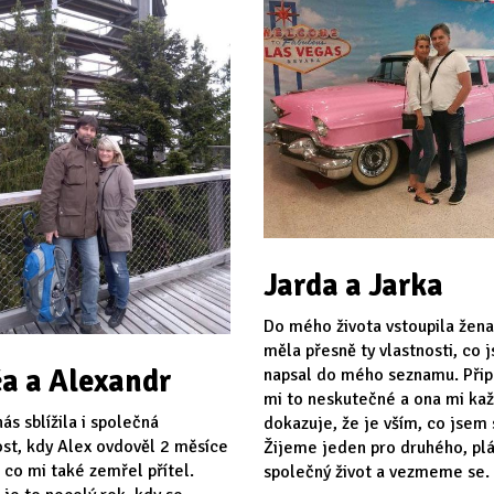
Jarda a Jarka
Do mého života vstoupila žena
měla přesně ty vlastnosti, co 
a a Alexandr
napsal do mého seznamu. Při
mi to neskutečné a ona mi ka
ás sblížila i společná
dokazuje, že je vším, co jsem s
st, kdy Alex ovdověl 2 měsíce
Žijeme jeden pro druhého, p
 co mi také zemřel přítel.
společný život a vezmeme se.