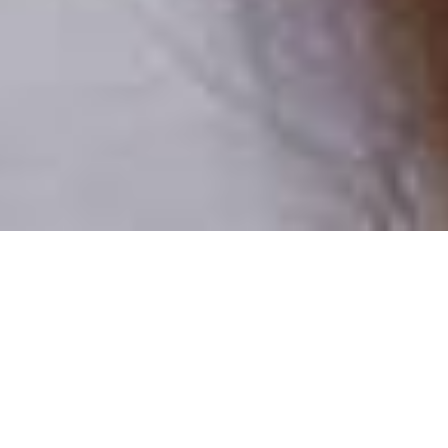
Pouze reální lidé