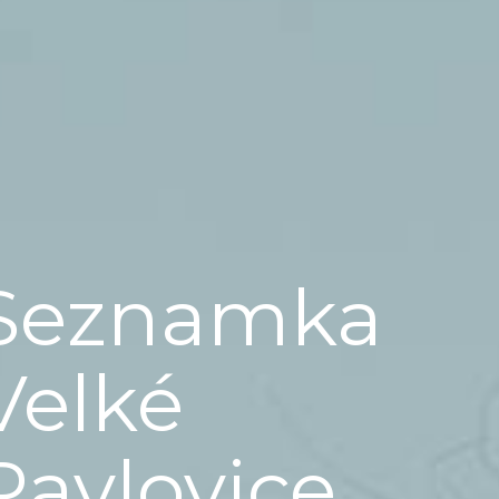
Seznamka
Velké
Pavlovice