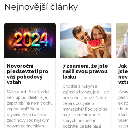
Nejnovější články
Novoroční
7 znamení, že jste
Jak
předsevzetí pro
našli svou pravou
jste
váš pohodový
lásku
nev
vztah
vzt
Chodíte s někým a
Máte pocit, že váš vztah
Závis
zajímalo by vás, jestli jste
není úplně ideální a je
part
pro sebe ti praví? Nebo
zapotřebí na něm trochu
exist
třeba uvažujete o
zapracovat? Nebo si
druhé
manželství? Podívejte se
myslíte, že je na čase
ident
na 7 znamení, podle
začít nový rok nějakým
vaše
kterých bezpečně
novým partnerským
vztah
poznáte, že jste našli