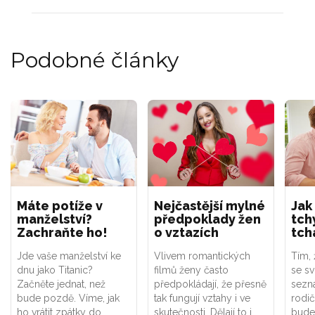
Podobné články
Máte potíže v
Nejčastější mylné
Jak
manželství?
předpoklady žen
tch
Zachraňte ho!
o vztazích
tch
Jde vaše manželství ke
Vlivem romantických
Tím, 
dnu jako Titanic?
filmů ženy často
se sv
Začněte jednat, než
předpokládají, že přesně
sezná
bude pozdě. Víme, jak
tak fungují vztahy i ve
rodič
ho vrátit zpátky do
skutečnosti. Dělají to i
bude