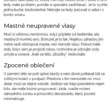
tedy máte problém, pořiďte si speciální zastřihávač. Je to rychlé,
jednoduché, bezbolestné. Nebojte se tedy pečovat o sebe i v
tomto směru.
Mastné neupravené vlasy
Muži si většinou nevšimnou, když přijdete od kadeřníka, ale
mastných kořínků ano. Bohužel je to tak. Nějakou záhadou jim
méně vadí obličejová maska, než nemyté vlasy. Pokud máte
rády, když vám je projíždí rukou, rozhodně je udržujte vždy
umyté a voňavé. Jinak se této „libůstky“ nedočkáte.
Zpocené oblečení
V parném létě se potí úplně každý a není divné potkávat lidi se
zvlhlými koláči v podpaží. Přestože s tím nemůžete nic moc
dělat, muži se stejně odvrátí. Jestliže vás trápí pravidelně nejen
toto, ale máte běžně propocená i záda, zvažte nošení
náhradního svršku a příručního deodorantu, který pocení
minimalizuje.