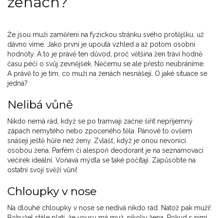
ženách?
Že jsou muži zaměřeni na fyzickou stránku svého protějšku, už
dávno víme. Jako první je upoutá vzhled a až potom osobní
hodnoty. A to je právě ten důvod, proč většina žen tráví hodně
času péčí o svůj zevnějšek. Něčemu se ale přesto neubráníme.
A právě to je tím, co muži na ženách nesnášejí. O jaké situace se
jedná?
Nelibá vůně
Nikdo nemá rád, když se po tramvaji začne šířit nepříjemný
zápach nemytého nebo zpoceného těla. Pánové to ovšem
snášejí ještě hůře než ženy. Zvlášť, když je onou nevonící
osobou žena. Parfém či alespoň deodorant je na seznamovací
večírek ideální. Voňavá mýdla se také počítají. Zapůsobte na
ostatní svojí svěží vůní!
Chloupky v nose
Na dlouhé chloupky v nose se nedívá nikdo rád. Natož pak muži!
Bohužel stále platí, že vousy má muž, nikoliv žena. Pokud s nimi