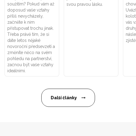
soužitím? Pokud vám až
chová
svou pravou lásku.
doposud vaše vztahy
Uváz
příliš nevycházely,
kolot
začněte k nim
vás v
přistupovat trochu jinak.
druhý
Třeba právě tím, že si
násle
dáte letos nějaké
zjistě
novoroční předsevzetí a
změníte něco na svém
pohledu na partnerství,
začnou být vaše vztahy
ideálními.
Další články