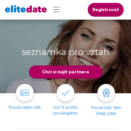
Registrovat
seznamka pro vztah
Chci si najít partnera
Pouze reální lidé
100 % profilů
Pouze lidé, kteří
prověřujeme
chtějí vztah