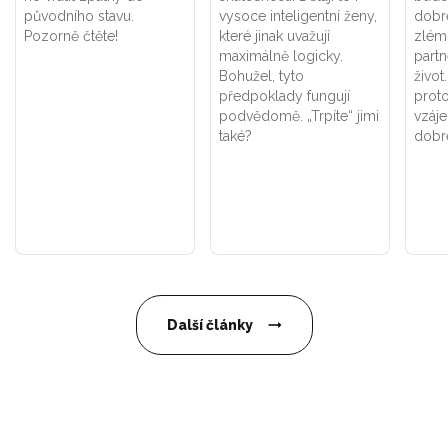
původního stavu.
vysoce inteligentní ženy,
dobr
Pozorně čtěte!
které jinak uvažují
zlém,
maximálně logicky.
part
Bohužel, tyto
život
předpoklady fungují
proto
podvědomě. „Trpíte“ jimi
vzáj
také?
dobr
Další články