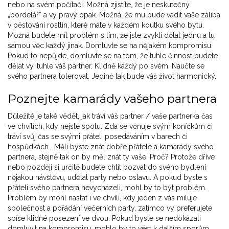
nebo na svém počítači. Možná zjistíte, že je neskutečný
„bordelář“ a vy pravý opak. Možná, že mu bude vadit vaše záliba
v pěstování rostlin, které máte v každém koutku svého bytu.
Možná budete mít problém s tím, že jste zvyklí dělat jednu a tu
samou věc každý jinak. Domluvte se na nějakém kompromisu.
Pokud to nepůjde, domluvte se na tom, že tuhle činnost budete
dělat vy, tuhle váš partner. Klidně každý po svém. Naučte se
svého partnera tolerovat. Jedině tak bude váš život harmonický.
Poznejte kamarády vašeho partnera
Důležité je také vědět, jak tráví váš partner / vaše partnerka čas
ve chvílích, kdy nejste spolu. Zda se věnuje svým koníčkům či
tráví svůj čas se svými přáteli posedáváním v barech či
hospůdkách. Měli byste znát dobře přátele a kamarády svého
partnera, stejně tak on by měl znát ty vaše. Proč? Protože dříve
nebo později si určitě budete chtít pozvat do svého bydlení
nějakou návštěvu, udělat party nebo oslavu. A pokud byste s
přáteli svého partnera nevycházeli, mohl by to být problém.
Problém by mohl nastat i ve chvíli, kdy jeden z vás miluje
společnost a pořádání večerních party, zatímco vy preferujete
spíše klidné posezení ve dvou. Pokud byste se nedokázali
domluvit na kompromisu, mohlo by to vést k dalším sporům.