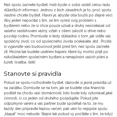
Než spolu začnete bydlet, měli byste o sobě vědět celou řadu
důležitých informací. Jednou z těch zásadních je to, proč spolu
vlastně chcete bydlet. Hlavní je, abyste oba toužili po stejné věci.
Aby jeden nepočítal s tím, že tím vyřeší svůj problém s
bydlením nebo že si chce pouze užívat a druhý neočekával od
vašeho sestěhování vážný vztah s cílem založit si dříve nebo
později rodinu. Promluvte si tedy důkladně o tom, jak vidíte váš
společný život, co od společného života očekáváte, atd. Prostě
si vyjasněte vaši budoucnost ještě před tím, než spolu začnete
žít. Možná tak budete ušetřeni trápení, které by mohlo přijít po
několikaletém společném bydlení a nenaplnění vašich přání a
tužeb (svatba, děti).
Stanovte si pravidla
Pokud se spolu rozhodnete bydlet, stanovte si jasná pravidla už
na začátku. Domluvte se na tom, jak se budete oba finančně
podílet na chodu vaší domácnosti, kdo bude kdy vykonávat jaké
činnosti, či co jeden od druhého požadujete. Pokud jste
odpůrkyně vaření a váš partner bude spoléhat na to, že mu
každý den připravíte teplou večeři, pak vám to nejspíše spolu
„klapat“ moc nebude. Stejně tak pokud vy počítáte s tím, že když