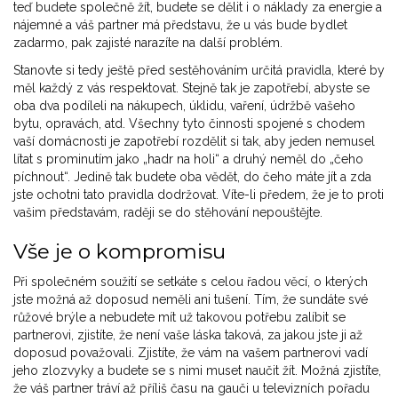
teď budete společně žít, budete se dělit i o náklady za energie a
nájemné a váš partner má představu, že u vás bude bydlet
zadarmo, pak zajisté narazíte na další problém.
Stanovte si tedy ještě před sestěhováním určitá pravidla, které by
měl každý z vás respektovat. Stejně tak je zapotřebí, abyste se
oba dva podíleli na nákupech, úklidu, vaření, údržbě vašeho
bytu, opravách, atd. Všechny tyto činnosti spojené s chodem
vaší domácnosti je zapotřebí rozdělit si tak, aby jeden nemusel
lítat s prominutím jako „hadr na holi“ a druhý neměl do „čeho
píchnout“. Jedině tak budete oba vědět, do čeho máte jít a zda
jste ochotni tato pravidla dodržovat. Víte-li předem, že je to proti
vašim představám, raději se do stěhování nepouštějte.
Vše je o kompromisu
Při společném soužití se setkáte s celou řadou věcí, o kterých
jste možná až doposud neměli ani tušení. Tím, že sundáte své
růžové brýle a nebudete mít už takovou potřebu zalíbit se
partnerovi, zjistíte, že není vaše láska taková, za jakou jste ji až
doposud považovali. Zjistíte, že vám na vašem partnerovi vadí
jeho zlozvyky a budete se s nimi muset naučit žít. Možná zjistíte,
že váš partner tráví až příliš času na gauči u televizních pořadu