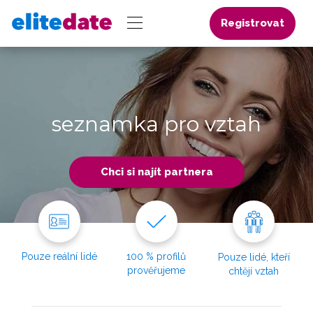
Registrovat
seznamka pro vztah
Chci si najít partnera
Pouze reální lidé
100 % profilů
Pouze lidé, kteří
prověřujeme
chtějí vztah