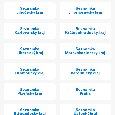
Seznamka
Seznamka
Jihočeský kraj
Jihomoravský kraj
Seznamka
Seznamka
Karlovarský kraj
Královéhradecký kraj
Seznamka
Seznamka
Liberecký kraj
Moravskoslezský kraj
Seznamka
Seznamka
Olomoucký kraj
Pardubický kraj
Seznamka
Seznamka
Plzeňský kraj
Praha
Seznamka
Seznamka
Středočeský kraj
Ústecký kraj