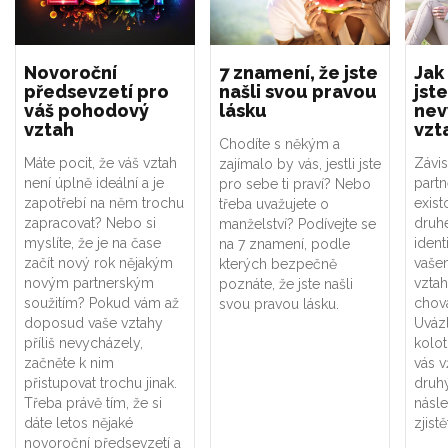
Novoroční
7 znamení, že jste
Jak
předsevzetí pro
našli svou pravou
jste
váš pohodový
lásku
nev
vztah
vzt
Chodíte s někým a
Máte pocit, že váš vztah
Závis
zajímalo by vás, jestli jste
není úplně ideální a je
part
pro sebe ti praví? Nebo
zapotřebí na něm trochu
exist
třeba uvažujete o
zapracovat? Nebo si
druhé
manželství? Podívejte se
myslíte, že je na čase
ident
na 7 znamení, podle
začít nový rok nějakým
vaše
kterých bezpečně
novým partnerským
vztah
poznáte, že jste našli
soužitím? Pokud vám až
chová
svou pravou lásku.
doposud vaše vztahy
Uváz
příliš nevycházely,
kolot
začněte k nim
vás v
přistupovat trochu jinak.
druhý
Třeba právě tím, že si
násle
dáte letos nějaké
zjistě
novoroční předsevzetí a