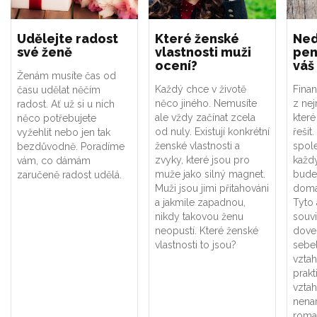
Udělejte radost
Které ženské
Ned
své ženě
vlastnosti muži
pen
ocení?
váš
Ženám musíte čas od
Každý chce v životě
Fina
času udělat něčím
něco jiného. Nemusíte
z nej
radost. Ať už si u nich
ale vždy začínat zcela
které
něco potřebujete
od nuly. Existují konkrétní
řešit
vyžehlit nebo jen tak
ženské vlastnosti a
spol
bezdůvodně. Poradíme
zvyky, které jsou pro
každý
vám, co dámám
muže jako silný magnet.
bude
zaručeně radost udělá.
Muži jsou jimi přitahováni
domá
a jakmile zapadnou,
Tyto
nikdy takovou ženu
souvi
neopustí. Které ženské
dove
vlastnosti to jsou?
sebe
vztah
prakt
vzta
nenar
roma