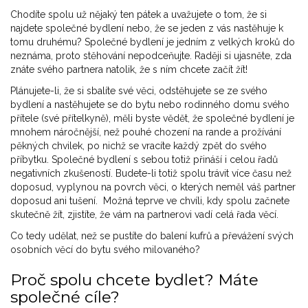
Chodíte spolu už nějaký ten pátek a uvažujete o tom, že si
najdete společné bydlení nebo, že se jeden z vás nastěhuje k
tomu druhému? Společné bydlení je jedním z velkých kroků do
neznáma, proto stěhování nepodceňujte. Raději si ujasněte, zda
znáte svého partnera natolik, že s ním chcete začít žít!
Plánujete-li, že si sbalíte své věci, odstěhujete se ze svého
bydlení a nastěhujete se do bytu nebo rodinného domu svého
přítele (své přítelkyně), měli byste vědět, že společné bydlení je
mnohem náročnější, než pouhé chození na rande a prožívání
pěkných chvilek, po nichž se vracíte každý zpět do svého
příbytku. Společné bydlení s sebou totiž přináší i celou řadů
negativních zkušeností. Budete-li totiž spolu trávit více času než
doposud, vyplynou na povrch věci, o kterých neměl váš partner
doposud ani tušení. Možná teprve ve chvíli, kdy spolu začnete
skutečně žít, zjistíte, že vám na partnerovi vadí celá řada věcí.
Co tedy udělat, než se pustíte do balení kufrů a převážení svých
osobních věcí do bytu svého milovaného?
Proč spolu chcete bydlet? Máte
společné cíle?