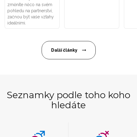
změníte něco na svém
pohledu na partnerství,
začnou být vaše vztahy
ideálními.
Další články
Seznamky podle toho koho
hledáte