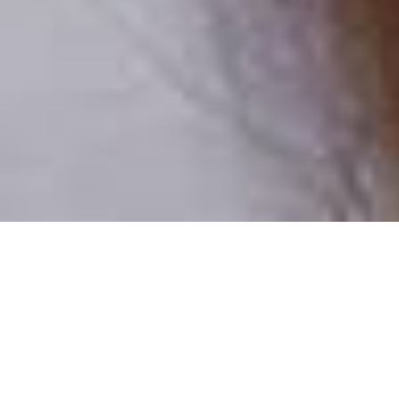
Pouze reální lidé