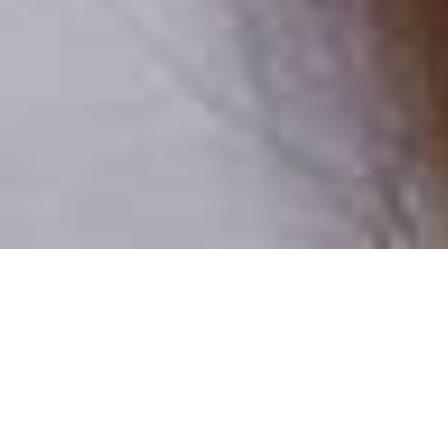
Pouze reální lidé