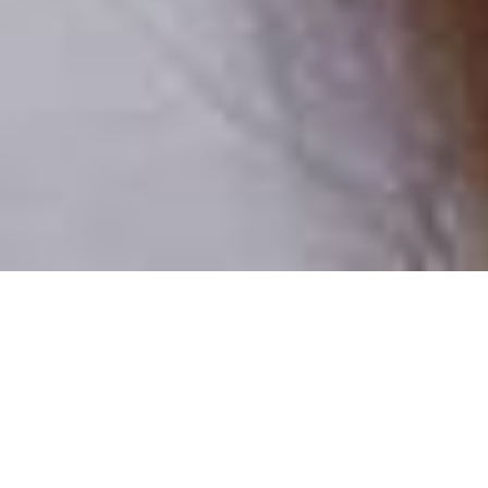
Pouze reální lidé