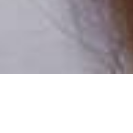
Pouze reální lidé