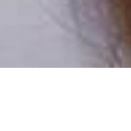
Pouze reální lidé