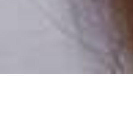
Pouze reální lidé