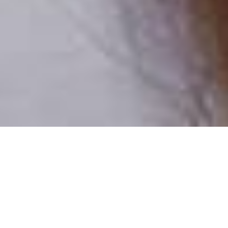
Pouze reální lidé