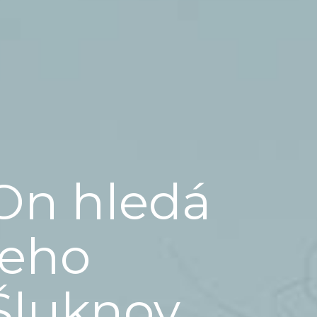
On hledá
jeho
Šluknov