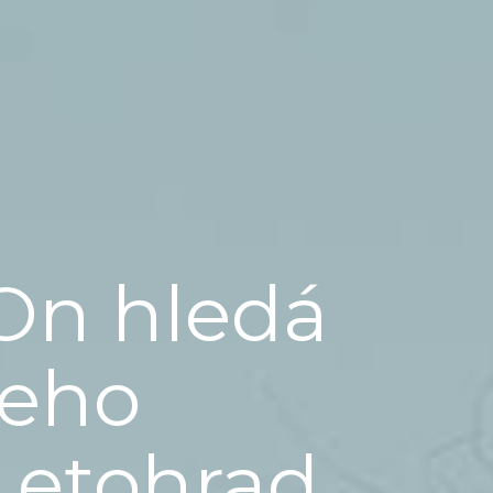
On hledá
jeho
Letohrad