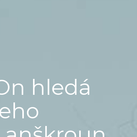
On hledá
jeho
Lanškroun