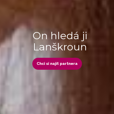
On hledá ji
Lanškroun
Chci si najít partnera