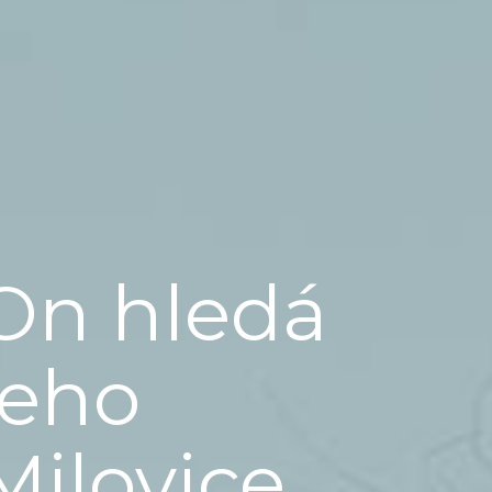
On hledá
jeho
Milovice