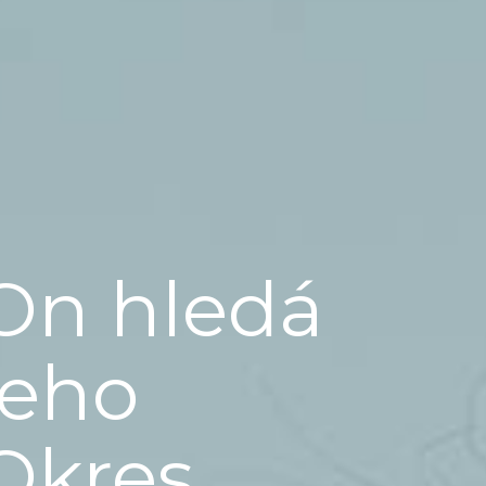
On hledá
jeho
Okres