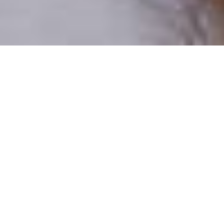
Pouze reální lidé
100 % profilů prověřujeme